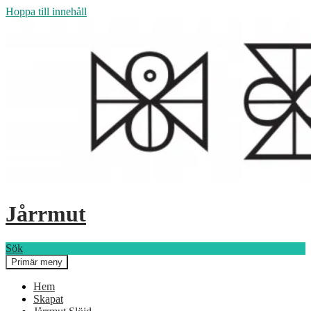
Hoppa till innehåll
Jårrmut
Sök
Primär meny
Hem
Skapat