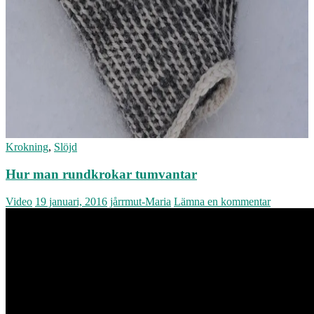
Krokning
,
Slöjd
Hur man rundkrokar tumvantar
Video
19 januari, 2016
jårrmut-Maria
Lämna en kommentar