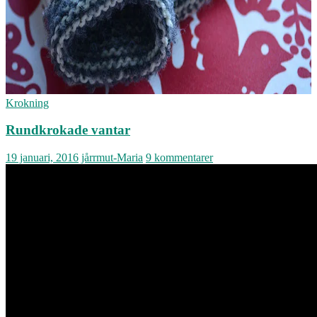
Krokning
Rundkrokade vantar
19 januari, 2016
jårrmut-Maria
9 kommentarer