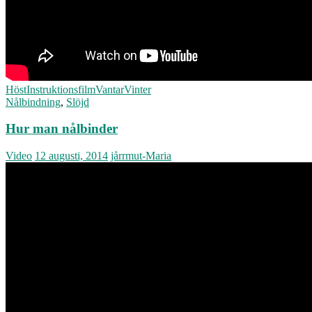
Höst
Instruktionsfilm
Vantar
Vinter
Nålbindning
,
Slöjd
Hur man nålbinder
Video
12 augusti, 2014
jårrmut-Maria