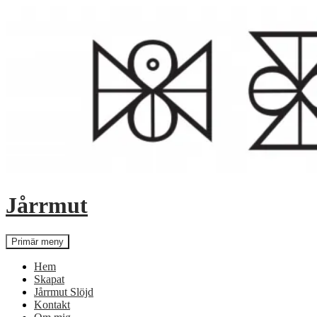
Hoppa
till
innehåll
Jårrmut
Sök
Primär meny
Hem
Skapat
Jårrmut Slöjd
Kontakt