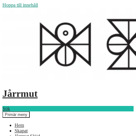
Hoppa till innehåll
Jårrmut
Sök
Primär meny
Hem
Skapat