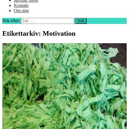
Jårrmut Slöjd
Kontakt
Om mig
Sök efter:
Etikettarkiv: Motivation