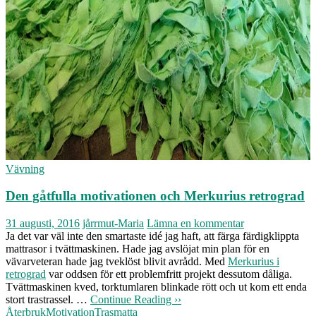
Vävning
Den gåtfulla motivationen och Merkurius retrograd
31 augusti, 2016
jårrmut-Maria
Lämna en kommentar
Ja det var väl inte den smartaste idé jag haft, att färga färdigklippta
mattrasor i tvättmaskinen. Hade jag avslöjat min plan för en
vävarveteran hade jag tveklöst blivit avrådd. Med
Merkurius i
retrograd
var oddsen för ett problemfritt projekt dessutom dåliga.
Tvättmaskinen kved, torktumlaren blinkade rött och ut kom ett enda
stort trastrassel. …
Continue Reading ››
Återbruk
Motivation
Trasmatta