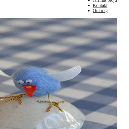
Jårrmut Slöjd
Kontakt
Om mig