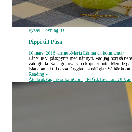
Pyssel
,
Tovning
,
Ull
Pippi till Påsk
10 mars, 2016
jårrmut-Maria
Lämna en kommentar
I år ville vi påskpynta med nåt nytt. Vad jag hört så be
väldigt illa. Så några nya såna köper vi inte. Men de gam
Bland annat till dessa färgglada småfåglar. Så här komm
Reading ››
Återbruk
Fåglar
För barn
Gör själv
Påsk
Tova kula
Ull
Vår