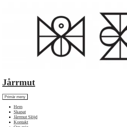
Hoppa
till
innehåll
Jårrmut
Sök
Primär meny
Hem
Skapat
Jårrmut Slöjd
Kontakt