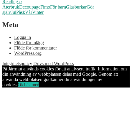
Reading ››
Återbruk
Decoupage
Fimo
För barn
Glasburkar
Gör
själv
Jul
Påsk
Vår
Vinter
Meta
Logga in
Flöde för inlägg
Flöde för kommentarer
WordPress.org
Integritetspolicy
Drivs med WordPress
På Jårrmut används cookies för att analysera trafik. Information om
din användning av webbplatsen delas med Google. Genom att
använda webbplatsen godkänner du användningen av
cookies.
Ok
Läs mer