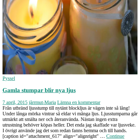
Pyssel
Gamla stumpar blir nya ljus
7 april, 2015
jårrmut-Maria
Lämna en kommentar
Från utbränd ljusstump till nytänt blockljus är vägen inte så lång!
Under långa mörka vintrar så eldar vi många ljus. Ljusstumparna går
utmärkt att smälta ner och återanvända. Nästan ingen extra
utrustning behöver köpas heller. Det enda jag skaffade var ljusveke.
I övrigt använde jag det som redan fanns hemma och till hands.
[caption id="attachment_617" align="alignright" …
Continue