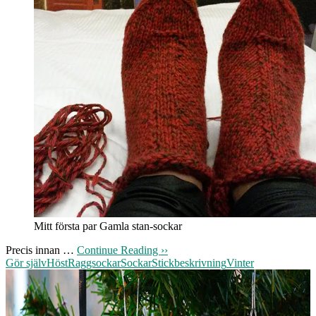
Mitt första par Gamla stan-sockar
Precis innan …
Continue Reading ››
Gör själv
Höst
Raggsockar
Sockar
Stickbeskrivning
Vinter