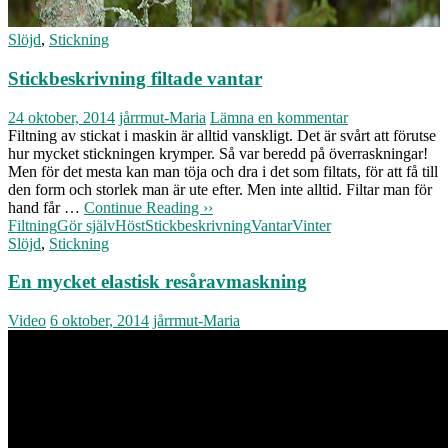
Slöjd
,
Stickning
Stickbeskrivning filtade vantar
24 oktober, 2014
jårrmut-Maria
Lämna en kommentar
Filtning av stickat i maskin är alltid vanskligt. Det är svårt att förutse
hur mycket stickningen krymper. Så var beredd på överraskningar!
Men för det mesta kan man töja och dra i det som filtats, för att få till
den form och storlek man är ute efter. Men inte alltid. Filtar man för
hand får …
Continue Reading ››
Filtning
Gör själv
Höst
Stickbeskrivning
Vantar
Vinter
Slöjd
,
Stickning
En mycket elastisk resåravmaskning
Video
6 oktober, 2014
jårrmut-Maria