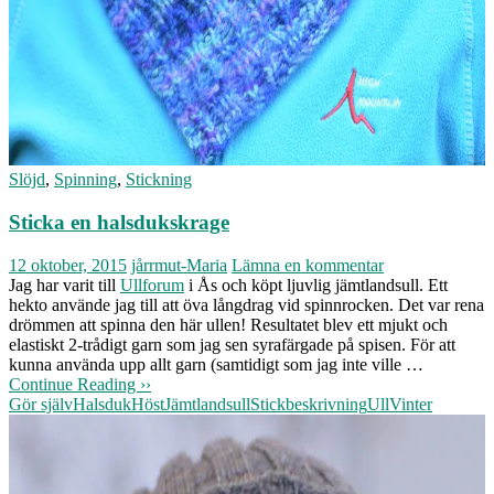
Slöjd
,
Spinning
,
Stickning
Sticka en halsdukskrage
12 oktober, 2015
jårrmut-Maria
Lämna en kommentar
Jag har varit till
Ullforum
i Ås och köpt ljuvlig jämtlandsull. Ett
hekto använde jag till att öva långdrag vid spinnrocken. Det var rena
drömmen att spinna den här ullen! Resultatet blev ett mjukt och
elastiskt 2-trådigt garn som jag sen syrafärgade på spisen. För att
kunna använda upp allt garn (samtidigt som jag inte ville …
Continue Reading ››
Gör själv
Halsduk
Höst
Jämtlandsull
Stickbeskrivning
Ull
Vinter