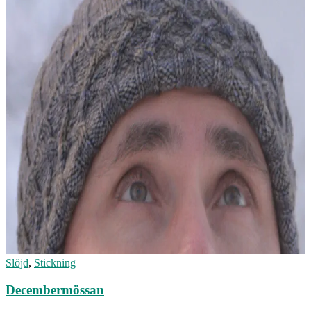
Slöjd
,
Stickning
Decembermössan