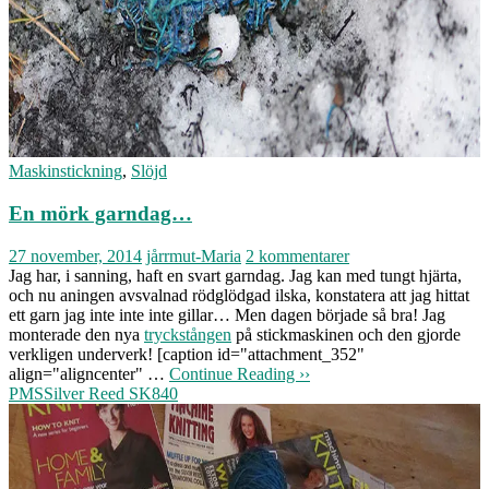
Maskinstickning
,
Slöjd
En mörk garndag…
27 november, 2014
jårrmut-Maria
2 kommentarer
Jag har, i sanning, haft en svart garndag. Jag kan med tungt hjärta,
och nu aningen avsvalnad rödglödgad ilska, konstatera att jag hittat
ett garn jag inte inte inte gillar… Men dagen började så bra! Jag
monterade den nya
tryckstången
på stickmaskinen och den gjorde
verkligen underverk! [caption id="attachment_352"
align="aligncenter" …
Continue Reading ››
PMS
Silver Reed SK840