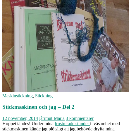
Maskinstickning
,
Stickning
Stickmaskinen och jag – Del 2
12 november, 2014
jårrmut-Maria
3 kommentarer
Hoppet tändes! Under mina
frustrerade stunder
i tvåsamhet med
stickmaskinen kände jag plötsligt att jag behövde dryfta mina