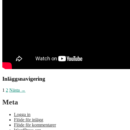
Inläggsnavigering
1
2
Nästa →
Meta
Logga in
Flöde för inlägg
Flöde för kommentarer