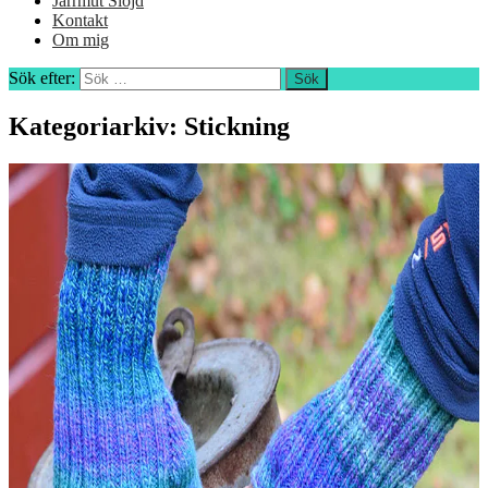
Jårrmut Slöjd
Kontakt
Om mig
Sök efter:
Kategoriarkiv: Stickning