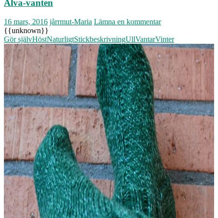
Alva-vanten
16 mars, 2016
jårrmut-Maria
Lämna en kommentar
{{unknown}}
Gör själv
Höst
Naturligt
Stickbeskrivning
Ull
Vantar
Vinter