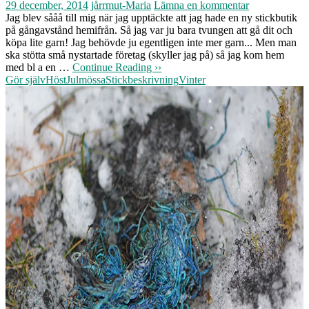
29 december, 2014
jårrmut-Maria
Lämna en kommentar
Jag blev sååå till mig när jag upptäckte att jag hade en ny stickbutik
på gångavstånd hemifrån. Så jag var ju bara tvungen att gå dit och
köpa lite garn! Jag behövde ju egentligen inte mer garn... Men man
ska stötta små nystartade företag (skyller jag på) så jag kom hem
med bl a en …
Continue Reading ››
Gör själv
Höst
Jul
mössa
Stickbeskrivning
Vinter