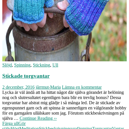
Slöjd
,
Spinning
,
Stickning
,
Ull
Stickade torgvantar
2 december, 2016
jårrmut-Maria
Lämna en kommentar
Lycka är väl ändå att ha hittat något där själva görandet är belöning
nog och slutresultatet egentligen bara blir en trevlig bonus? Dessa
torgvantar har alstrat mig glädje i så många led. De är stickade av
egenspunnet garn och att spinna är sannerligen en välgörande hobby
för en garngalen ullälskare som jag. Förutom stickbeskrivningen på
själva …
Continue Reading ››
Färga ull
Gör
själv
Höst
Meditation
Stickbeskrivning
syrafärgning
Torgvantar
Vantar