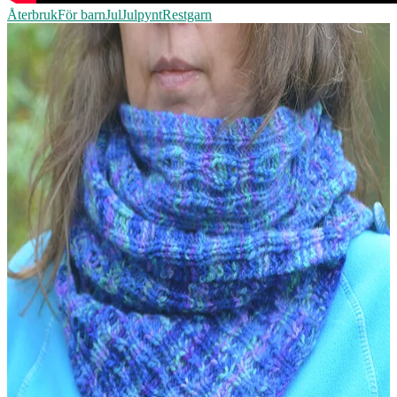
Återbruk
För barn
Jul
Julpynt
Restgarn