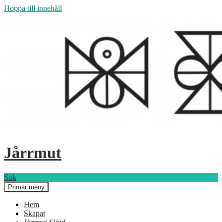
Hoppa till innehåll
Jårrmut
Sök
Primär meny
Hem
Skapat