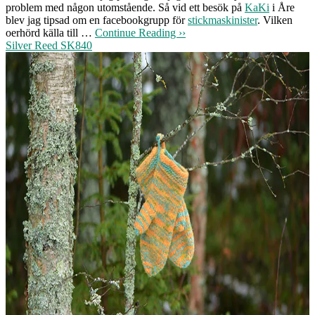
problem med någon utomstående. Så vid ett besök på
KaKi
i Åre
blev jag tipsad om en facebookgrupp för
stickmaskinister
. Vilken
oerhörd källa till …
Continue Reading ››
Silver Reed SK840