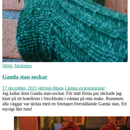
Slöjd
,
Stickning
Gamla stan-sockar
17 december, 2015
jårrmut-Maria
Lämna en kommentar
Jag kallar dom Gamla stan-sockar. För mitt första par stickade jag
klart på ett hotellrum i Stockholm i väntan på min make. Rummets
alla väggar var täckta med en fototapet föreställande Gamla stan. Ett
mysigt litet rum!