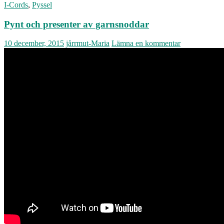
I-Cords
,
Pyssel
Pynt och presenter av garnsnoddar
10 december, 2015
jårrmut-Maria
Lämna en kommentar